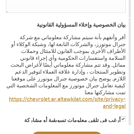
بيان الخصوصية وإخلاء المسؤولية القانونية
أقر وأتفهم بأنة سيتم مشاركة معلوماتي مع شركة
جنرال موتورز، والشركات التابعة لها، وشبكة الوكلاء أو
الأطراف الأخرى بموجب القانون للامتثال وحملات
السلامة واستفسارات الحكومية وأي إجراء قانوني
مماثل. وقد تتم مشاركة معلوماتي أيضًا لأغراض البحث
وتطوير المنتجات ، وإدارة علاقة العملاء لتوفير الدعم
اللازم. يوضح بيان خصوصية جنرال موتورز على موقعنا
كيفية تعامل جنرال موتورز مع المعلومات الشخصية التي
تمت مشاركتها معنا
https://chevrolet.ar.altawkilat.com/site/privacy-
and-legal
أرغب في تلقي معلومات تسويقية أو مشاركة
معلوماتي مع جهات خارجية لغاية تزويدي بمعلومات