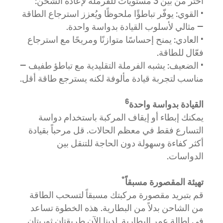
اختر من بين 3 مستويات للفرملة لإعادة الشحن:
• القوي: يوفّر تباطؤًا ملحوظًا ويُعزز استرجاع الطاقة
— مثالي لأسلوب القيادة بدواسة واحدة.
• العادي: يمنح إحساسًا متوازنًا ومريحًا مع استرجاع
فعّال للطاقة.
• الضعيف: يشبه الفرملة التقليدية مع تباطؤ طفيف —
مناسب لتجربة قيادة مألوفة لكنه يسترجع طاقة أقل.
6
القيادة بدواسة واحدة
يمكنك إبطاء أو إيقاف المركبة باستخدام دواسة
التسارع فقط في معظم الحالات. قل مرحباً بقيادة
أكثر كفاءة وسهولة دون الحاجة للتنقل بين
الدواسات.
*
تهيئة المقصورة مسبقاً
قم بتبريد مقصورة مركبتك مسبقاً لتسحب الطاقة
من الشاحن بدلاً من البطارية. هذه الخطوة تساعد
في إطالة عمر البطارية. لدينا الآن طريقتان ثوريتان