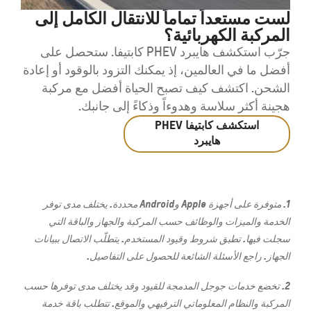
لست مستعداً تماماً للانتقال الكامل إلى
المركبة الكهربائية؟
جرّب استكشف هايبرد PHEV كابتيفا. ستحصل على
أفضل ما في العالمين، إذ يمكنك التزود بالوقود أو إعادة
الشحن. اكتشف كيف تصبح الحياة أفضل مع مركبة
هجينة أكثر سلاسة وهدوءاً وذكاءً إلى جانبك.
استكشف كابتيفا PHEV
هايبرد
1. متوفرة على أجهزة Apple وAndroid محددة. يختلف مدى توفر
الخدمة والميزات والوظائف حسب المركبة والجهاز والباقة التي
سجلت فيها. تطبق شروط وقيود المستخدم. يتطلّب الاتصال ببيانات
الجهاز. راجع الأسئلة الشائعة للحصول على التفاصيل.
2. تخضع خدمات جوجل المدمجة للقيود وقد يختلف مدى توفرها حسب
المركبة والنظام المعلوماتي الترفيهي والموقع. تتطلب باقة خدمة