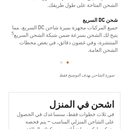
الشحن المتاحة على طول طريقك.
اشح
مثا
شحن DC السريع
الكه
جميع المركبات مجهزة بميزة شاحن DC السريع، مما
5
يتيح لك الشحن بسرعة ضمن شبكة الشحن السريع
ترك
المنتشرة، وفي غضون دقائق، في بعض محطات
الشحن العامة.
نتع
مبس
يرج
الم
صورة الشاحن بهدف التوضيح فقط
اشحن في المنزل
في ثلاث خطوات فقط، سنساعدك في الحصول
على الشاحن المنزلي المناسب – يتم فحصه