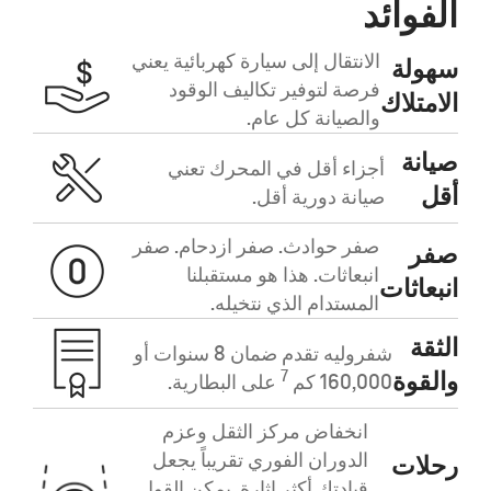
الفوائد
الانتقال إلى سيارة كهربائية يعني
سهولة
فرصة لتوفير تكاليف الوقود
الامتلاك
والصيانة كل عام.
صيانة
أجزاء أقل في المحرك تعني
أقل
صيانة دورية أقل.
صفر حوادث. صفر ازدحام. صفر
صفر
انبعاثات. هذا هو مستقبلنا
انبعاثات
المستدام الذي نتخيله.
الثقة
شفروليه تقدم ضمان 8 سنوات أو
والقوة
7
160,000 كم
على البطارية.
انخفاض مركز الثقل وعزم
الدوران الفوري تقريباً يجعل
رحلات
قيادتك أكثر إثارة. يمكن القول