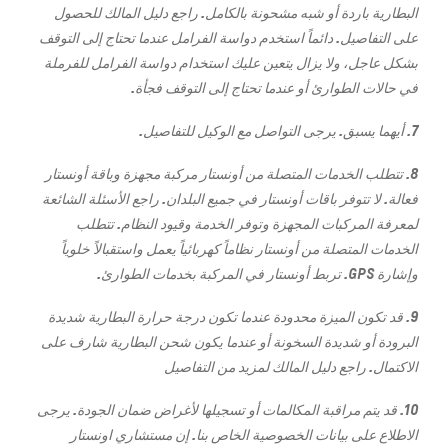
البطارية باردة أو شبه مشحونة بالكامل. راجع دليل المالك للحصول
على التفاصيل. دائماً استخدم دواسة الفرامل عندما تحتاج إلى التوقف
بشكل عاجل، ولا يزال يتعين عليك استخدام دواسة الفرامل للفرملة
في حالات الطوارئ أو عندما تحتاج إلى التوقف فجأة.
7. أيهما يسبق. يرجى التواصل مع الوكيل للتفاصيل.
8. تتطلب الخدمات المتصلة من أونستار مركبة مجهزة وباقة أونستار
فعالة. لا تتوفر باقات أونستار في جميع البلدان. راجع الأسئلة الشائعة
لمعرفة المركبات المجهزة وتوفر الخدمة وقيود النظام. تتطلب
الخدمات المتصلة من أونستار نظاماً كهربائياً يعمل واستقبالاً خلوياً
وإشارة GPS. تربط أونستار في المركبة بخدمات الطوارئ.
9. قد تكون الميزة محدودة عندما تكون درجة حرارة البطارية شديدة
البرودة أو شديدة السخونة أو عندما يكون شحن البطارية شارف على
الاكتمال. راجع دليل المالك لمزيد من التفاصيل
10. قد يتم مراقبة المكالمات أو تسجيلها لأغراض ضمان الجودة. يرجى
الاطلاع على بيانات الخصوصية الخاص بنا. إن مستشاري اونستار