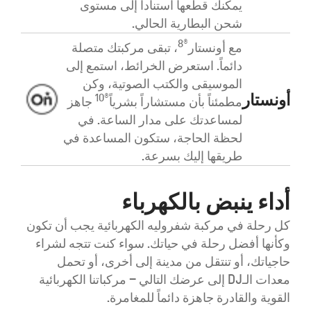
يمكنك قطعها استناداً إلى مستوى
شحن البطارية الحالي.
®8
مع أونستار
، تبقى مركبتك متصلة
دائماً. استعرض الخرائط، استمع إلى
الموسيقى والكتب الصوتية، وكن
أونستار
®10
مطمئناً بأن مستشاراً بشرياً
جاهز
لمساعدتك على مدار الساعة. في
لحظة الحاجة، ستكون المساعدة في
طريقها إليك بسرعة.
أداء ينبض بالكهرباء
كل رحلة في مركبة شفروليه الكهربائية يجب أن تكون
وكأنها أفضل رحلة في حياتك. سواء كنت تتجه لشراء
حاجياتك، أو تنتقل من مدينة إلى أخرى، أو تحمل
معدات الـDJ إلى عرضك التالي – مركباتنا الكهربائية
القوية والقادرة جاهزة دائماً للمغامرة.