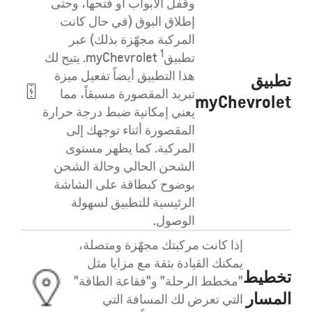
وقفل الأبواب أو فتحها، وحتى
إطلاق البوق (في حال كانت
المركبة مجهّزة بذلك) عبر
1
تطبيق
myChevrolet. يتيح لك
هذا التطبيق أيضاً تفعيل ميزة
تطبيق
تبريد المقصورة مسبقاً، مما
myChevrolet
يعني إمكانية ضبط درجة حرارة
المقصورة أثناء توجهك إلى
المركبة. كما يظهر مستوى
الشحن الحالي وحالة الشحن
بوضوح كبطاقة على الشاشة
الرئيسية للتطبيق لسهولة
الوصول.
إذا كانت مركبتك مجهّزة ومتصلة،
يمكنك القيادة بثقة مع مزايا مثل
تخطيط
"مخطط الرحلة" و"فقاعة الطاقة"
المسار
التي تعرض لك المسافة التي