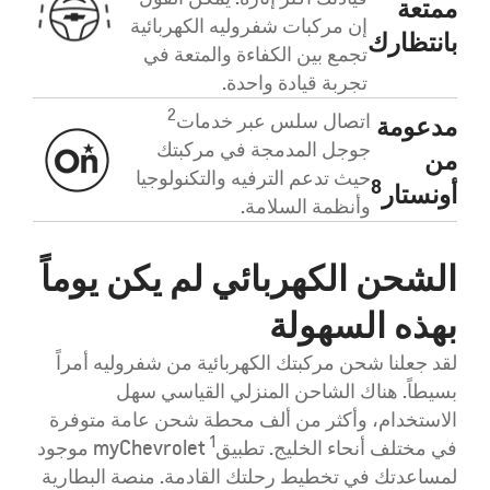
ممتعة
إن مركبات شفروليه الكهربائية
بانتظارك
تجمع بين الكفاءة والمتعة في
تجربة قيادة واحدة.
2
اتصال سلس عبر خدمات
مدعومة
جوجل المدمجة في مركبتك
من
حيث تدعم الترفيه والتكنولوجيا
8
أونستار
وأنظمة السلامة.
الشحن الكهربائي لم يكن يوماً
بهذه السهولة
لقد جعلنا شحن مركبتك الكهربائية من شفروليه أمراً
بسيطاً. هناك الشاحن المنزلي القياسي سهل
الاستخدام، وأكثر من ألف محطة شحن عامة متوفرة
1
في مختلف أنحاء الخليج. تطبيق
myChevrolet موجود
لمساعدتك في تخطيط رحلتك القادمة. منصة البطارية