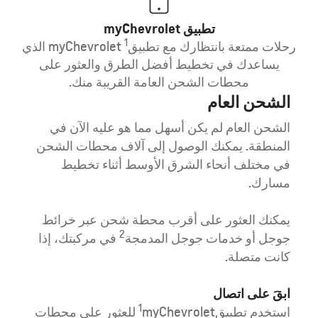
تطبيق myChevrolet
1
رحلات ممتعة بانتظارك مع تطبيق
myChevrolet الذي
يساعدك في تخطيط أفضل الطرق والعثور على
محطات الشحن العامة القريبة منك.
الشحن العام
ال
مري
الشحن العام لم يكن أسهل مما هو عليه الآن في
المنطقة. يمكنك الوصول إلى آلاف محطات الشحن
اشح
في مختلف أنحاء الشرق الأوسط أثناء تخطيط
للا
مسارك.
حيا
مست
يمكنك العثور على أقرب محطة شحن عبر خرائط
2
جوجل أو خدمات جوجل المدمجة
في مركبتك، إذا
اخت
كانت متصلة.
*إذ
ابقَ على اتصال
1
يلب
استخدم تطبيق
myChevrolet للعثور على محطات