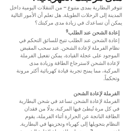
تتوفر البطارية بمدى متنوع – من التنقلات اليومية داخل
المدينة إلى الرحلات الطويلة. هل تعلم أن الأمور التالية
يمكن أن تساعدك في زيادة مدى مركبتك؟
9
إعادة الشحن عند الطلب
نصا
إعادة الشحن عند الطلب تتيح للسائق التحكم في
نظام الفرملة لإعادة الشحن. عند سحب المقبض
الح
الموجود على عجلة القيادة، يمكن تفعيل الفرملة
للغ
لإعادة الشحن لاسترجاع الطاقة وزيادة مدى
مرك
المركبة، مما يمنح تجربة قيادة كهربائية أكثر مرونة
وتحكماً.
وال
الفرملة لإعادة الشحن
• ا
الفرملة لإعادة الشحن تساعد في شحن البطارية
في كل مرة تُبطئ فيها المركبة. بدلًا من فقدان
لذا 
الطاقة الناتجة عن الحرارة أثناء الفرملة، يقوم
• إ
النظام بتحويلها إلى كهرباء وتخزينها في البطارية.
في 