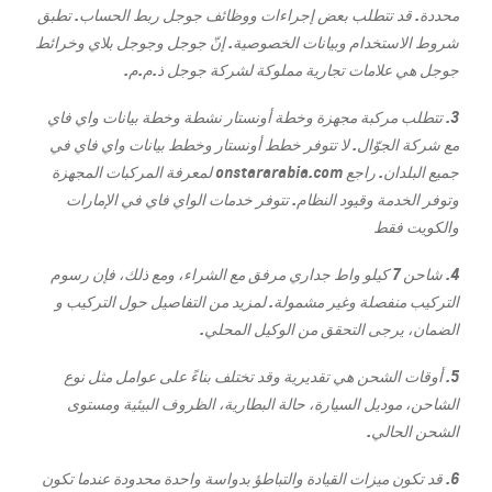
محددة. قد تتطلب بعض إجراءات ووظائف جوجل ربط الحساب. تطبق
شروط الاستخدام وبيانات الخصوصية. إنّ جوجل وجوجل بلاي وخرائط
جوجل هي علامات تجارية مملوكة لشركة جوجل ذ.م.م.
3. تتطلب مركبة مجهزة وخطة أونستار نشطة وخطة بيانات واي فاي
مع شركة الجوّال. لا تتوفر خطط أونستار وخطط بيانات واي فاي في
جميع البلدان. راجع onstararabia.com لمعرفة المركبات المجهزة
وتوفر الخدمة وقيود النظام. تتوفر خدمات الواي فاي في الإمارات
والكويت فقط
4. شاحن 7 كيلو واط جداري مرفق مع الشراء، ومع ذلك، فإن رسوم
التركيب منفصلة وغير مشمولة. لمزيد من التفاصيل حول التركيب و
الضمان، يرجى التحقق من الوكيل المحلي.
5. أوقات الشحن هي تقديرية وقد تختلف بناءً على عوامل مثل نوع
الشاحن، موديل السيارة، حالة البطارية، الظروف البيئية ومستوى
الشحن الحالي.
6. قد تكون ميزات القيادة والتباطؤ بدواسة واحدة محدودة عندما تكون