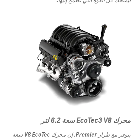
ليمنحك كل القوة التي تطمح إليها.
محرك EcoTec3 V8 سعة 6.2 لتر
يتوفر مع طراز Premier. إن محرك V8 EcoTec سعة