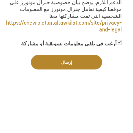
الدعم اللازم. يوضح بيان خصوصية جنرال موتورز على
موقعنا كيفية تعامل جنرال موتورز مع المعلومات
الشخصية التي تمت مشاركتها معنا
https://chevrolet.ar.altawkilat.com/site/privacy-
and-legal
أرغب في تلقي معلومات تسويقية أو مشاركة
معلوماتي مع جهات خارجية لغاية تزويدي
بمعلومات تسويقية
إرسال