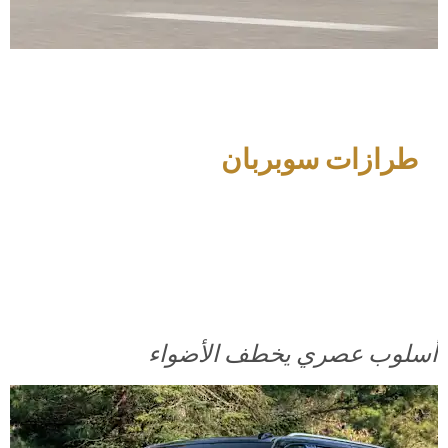
طرازات سوبربان
أسلوب عصري يخطف الأضواء