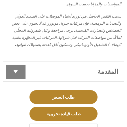
المواصفات والمزايا بحسب السوق.
بسبب النقص الحاصل في توريد أشباه الموصلات على الصعيد الدولي
والتحديات البرمجية، فإن مركبات جنرال موتورز قد لا تحتوي على بعض
الخصائص والخيارات القياسية. يرجى مراجعة وكيل شفروليه المحلّي
للتأكّد من مواصفات المركبة قبل شرائها. المركبات غير المجهَّزة بتقنية
الإيقاف/ التشغيل الأوتوماتيكي وستكون أقل كفاءة باستهلاك الوقود.
المقدمة
طلب السعر
طلب قيادة تجريبية