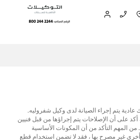
قريبا
EXPERIENCE
CHEVROLET TITLE
Lobortis felis. Proin molestie
 عادية يتم إجراء الصيانة لدى وكيل شفروليه.
faucibus velit, nec auctor nulla.
فروليه. أي يمكنك الراحة أكد على أن الإصلاحات يتم إجراؤها من قبل فنيين
Sed arcu lacus, ullamcorper
ن المهم التأكد من أن المكونات الأساسية
eget purus sed.
خرى غير مصرح بها ، فقد لا تضمن استخدام قطع