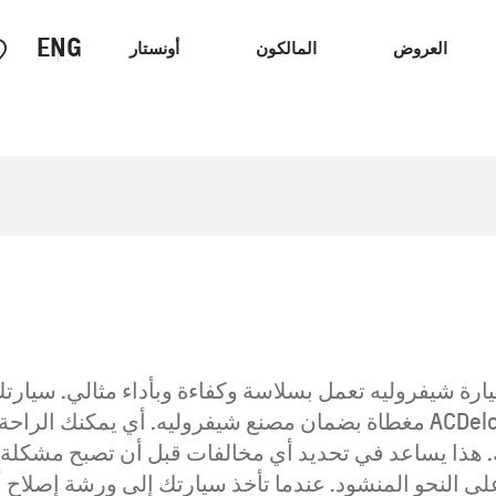
ENG
العروض
المالكون
أونستار
الشاحنات
سيارات الاداء
ارة شيفروليه تعمل بسلاسة وكفاءة وبأداء مثالي. سيارتك
يضمن هذا إصلاح سيارتك بأجزاء أصلية من GM و ACDelco مغطاة بضمان مصنع شي
هذا يساعد في تحديد أي مخالفات قبل أن تصبح مشكلة. م
 النحو المنشود. عندما تأخذ سيارتك إلى ورشة إصلاح أ