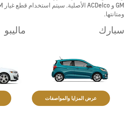
ومتانتها.
‏‏إبتداء من 59,250 ر.س.
سبارك
ماليبو
عرض المزايا والمواصفات