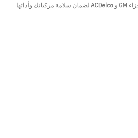
GM و ACDelco الأصلية. سيتم استخدام قطع غيار GM و ACDelco الأصلية. حقيقي. صادق. صميم تم تصميم أجزاء GM و ACDelco لضمان سلامة مركباتك وأدائها
Find Out More