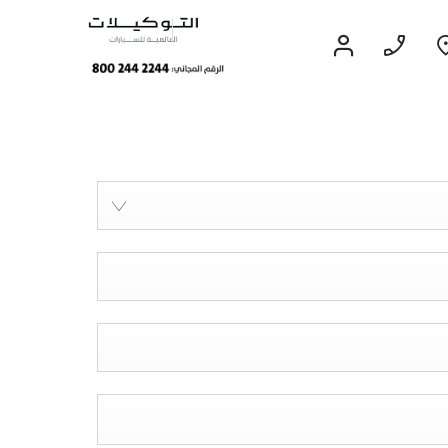
قريبا
EXPERIENCE CHEVROLET TITLE
Lobortis felis. Proin molestie faucibus
velit, nec auctor nulla. Sed arcu lacus,
ullamcorper eget purus sed.
Find Out More