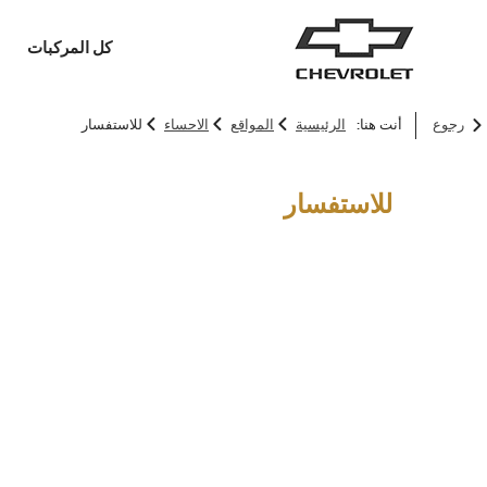
كل المركبات
>
>
>
رجوع
أنت هنا:
الرئيسية
المواقع
الاحساء
للاستفسار
السيدان
سيارات الدفع الرباعي
للاستفسار
MY 26
ALL-NEW CRUZE
‏‏إبتداء من 59,250 ر.س.