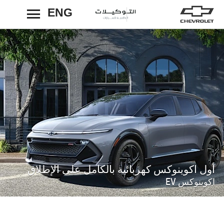
ENG
رجوع
أول اكوينوكس كهربائية بالكامل على الإطلاق
اكوينوكس EV