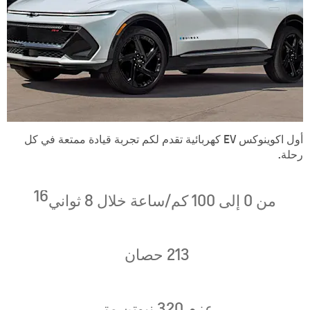
أول اكوينوكس EV كهربائية تقدم لكم تجربة قيادة ممتعة في كل
رحلة.
16
من 0 إلى 100 كم/ساعة خلال 8 ثواني
​213 حصان
عزم 320 نيوتن متر