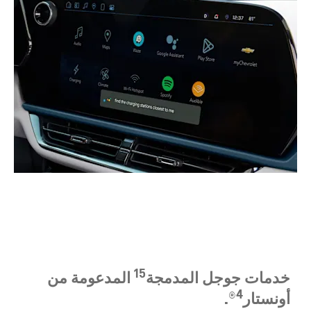
15
خدمات جوجل المدمجة
المدعومة من
4
أونستار
®.