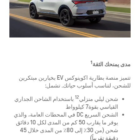
1
مدى يمنحك الثقة
تتميز منصة بطارية اكوينوكس EV بخيارين مبتكرين
للشحن، لتناسب أسلوب حياتك. تشمل:
12
شحن ليلي منزلي
باستخدام الشاحن الجداري
القياسي بقوة7 كيلوواط
الشحن السريع DC في المحطات العامة، والذي
يوفر ما يقارب 50 كم من المدى لكل 10 دقائق
شحن (من 30٪ إلى 80٪ من المدى خلال 45
دقيقة تقريباً)