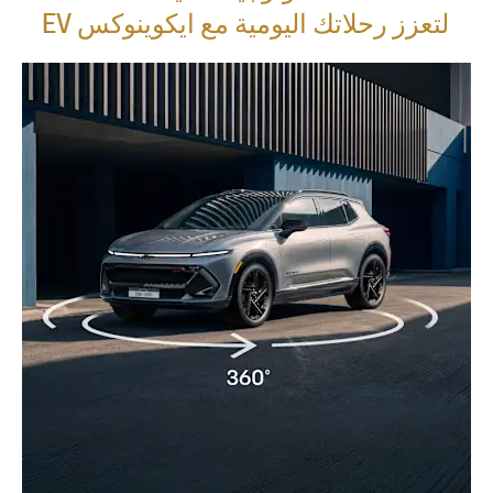
لتعزز رحلاتك اليومية مع ايكوينوكس EV