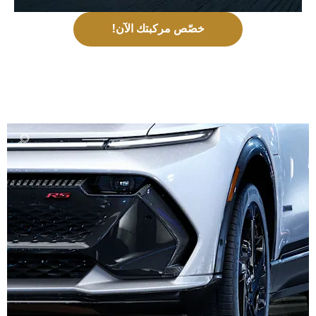
خصّص مركبتك الآن!