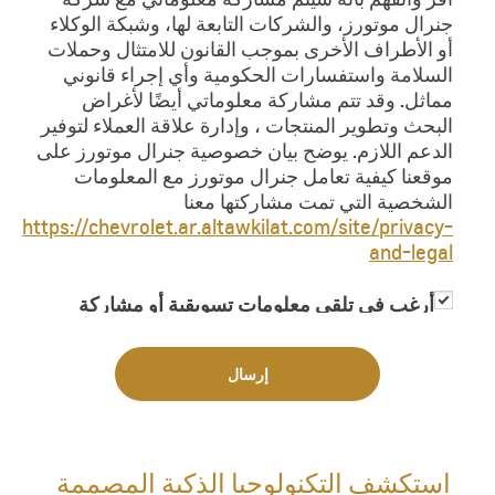
جنرال موتورز، والشركات التابعة لها، وشبكة الوكلاء
أو الأطراف الأخرى بموجب القانون للامتثال وحملات
السلامة واستفسارات الحكومية وأي إجراء قانوني
مماثل. وقد تتم مشاركة معلوماتي أيضًا لأغراض
البحث وتطوير المنتجات ، وإدارة علاقة العملاء لتوفير
الدعم اللازم. يوضح بيان خصوصية جنرال موتورز على
موقعنا كيفية تعامل جنرال موتورز مع المعلومات
الشخصية التي تمت مشاركتها معنا
https://chevrolet.ar.altawkilat.com/site/privacy-
and-legal
أرغب في تلقي معلومات تسويقية أو مشاركة
معلوماتي مع جهات خارجية لغاية تزويدي
بمعلومات تسويقية
إرسال
استكشف التكنولوجيا الذكية المصممة